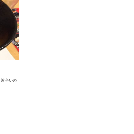
最近辛いの
。