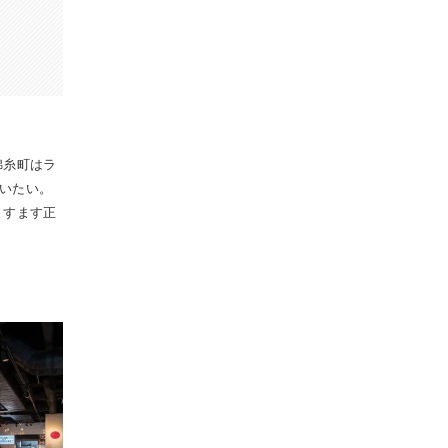
錦糸町はラ
いたい。
ますます正