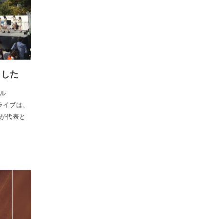
ました
ル
ライブは、
が代表と