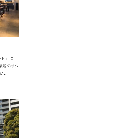
ート」に、
た話題のオシ
い…