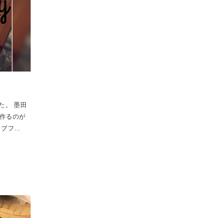
た。 墨田
作るのが
イブフ…