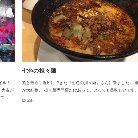
七色の担々麺
イルミ
割と最近ご近所にできた『七色の担々麺』さんに来ました。 
 大友が
が大好物。 担々麺専門店だけあって、とっても美味しいです
って…
全般