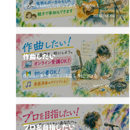
ギターを始めたらやってみたいことNo.1
READ MORE
作曲したい
作曲は計算? 美しさの理論を身につける
READ MORE
プロを目指したい