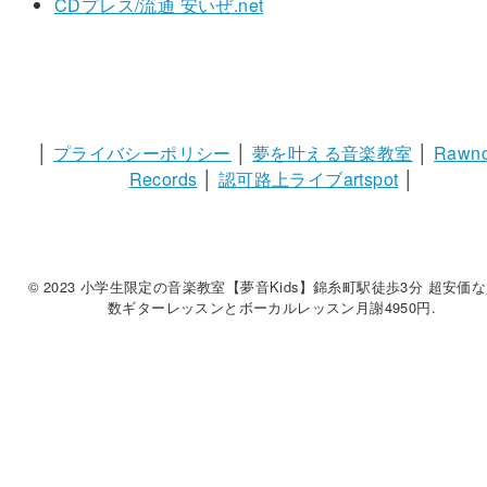
CDプレス/流通 安いぜ.net
│
プライバシーポリシー
│
夢を叶える音楽教室
│
Rawno
Records
│
認可路上ライブartspot
│
© 2023 小学生限定の音楽教室【夢音Kids】錦糸町駅徒歩3分 超安価
数ギターレッスンとボーカルレッスン月謝4950円.